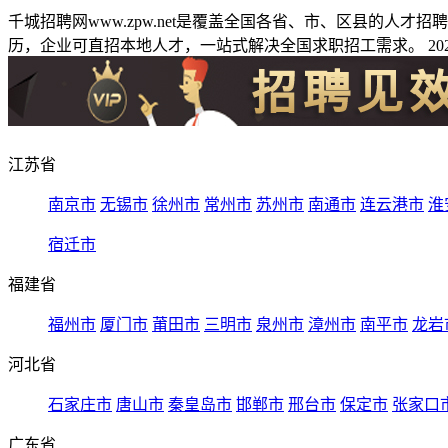
千城招聘网www.zpw.net是覆盖全国各省、市、区县的人
历，企业可直招本地人才，一站式解决全国求职招工需求。 2026
江苏省
南京市
无锡市
徐州市
常州市
苏州市
南通市
连云港市
淮
宿迁市
福建省
福州市
厦门市
莆田市
三明市
泉州市
漳州市
南平市
龙岩
河北省
石家庄市
唐山市
秦皇岛市
邯郸市
邢台市
保定市
张家口
广东省