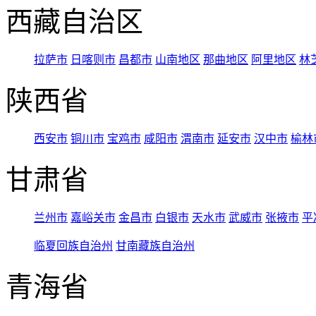
西藏自治区
拉萨市
日喀则市
昌都市
山南地区
那曲地区
阿里地区
林
陕西省
西安市
铜川市
宝鸡市
咸阳市
渭南市
延安市
汉中市
榆林
甘肃省
兰州市
嘉峪关市
金昌市
白银市
天水市
武威市
张掖市
平
临夏回族自治州
甘南藏族自治州
青海省