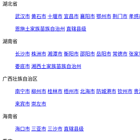
湖北省
武汉市
黄石市
十堰市
宜昌市
襄阳市
鄂州市
荆门市
孝感
恩施土家族苗族自治州
直辖县级
湖南省
长沙市
株洲市
湘潭市
衡阳市
邵阳市
岳阳市
常德市
张家
娄底市
湘西土家族苗族自治州
广西壮族自治区
南宁市
柳州市
桂林市
梧州市
北海市
防城港市
钦州市
贵
来宾市
崇左市
海南省
海口市
三亚市
三沙市
直辖县级