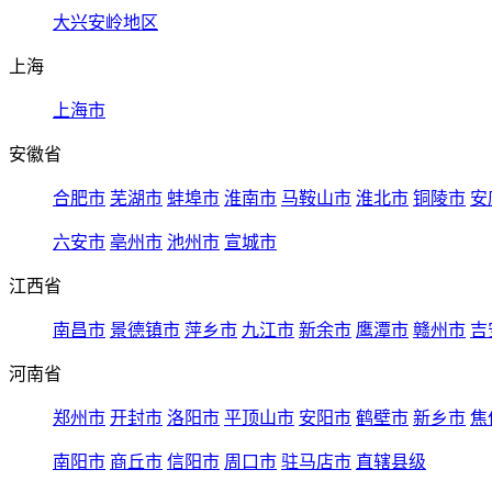
大兴安岭地区
上海
上海市
安徽省
合肥市
芜湖市
蚌埠市
淮南市
马鞍山市
淮北市
铜陵市
安
六安市
亳州市
池州市
宣城市
江西省
南昌市
景德镇市
萍乡市
九江市
新余市
鹰潭市
赣州市
吉
河南省
郑州市
开封市
洛阳市
平顶山市
安阳市
鹤壁市
新乡市
焦
南阳市
商丘市
信阳市
周口市
驻马店市
直辖县级