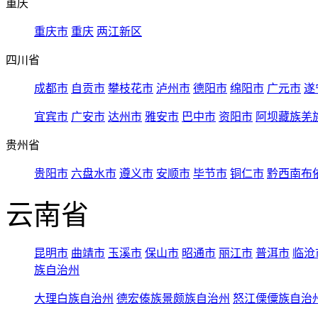
重庆
重庆市
重庆
两江新区
四川省
成都市
自贡市
攀枝花市
泸州市
德阳市
绵阳市
广元市
遂
宜宾市
广安市
达州市
雅安市
巴中市
资阳市
阿坝藏族羌
贵州省
贵阳市
六盘水市
遵义市
安顺市
毕节市
铜仁市
黔西南布
云南省
昆明市
曲靖市
玉溪市
保山市
昭通市
丽江市
普洱市
临沧
族自治州
大理白族自治州
德宏傣族景颇族自治州
怒江傈僳族自治