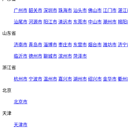
广州市
韶关市
深圳市
珠海市
汕头市
佛山市
江门市
湛江
汕尾市
河源市
阳江市
清远市
东莞市
中山市
潮州市
揭阳
山东省
济南市
青岛市
淄博市
枣庄市
东营市
烟台市
潍坊市
济宁
临沂市
德州市
聊城市
滨州市
菏泽市
浙江省
杭州市
宁波市
温州市
嘉兴市
湖州市
绍兴市
金华市
衢州
北京
北京市
天津
天津市