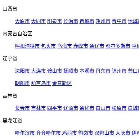
山西省
太原市
大同市
阳泉市
长治市
晋城市
朔州市
晋中市
运城
内蒙古自治区
呼和浩特市
包头市
乌海市
赤峰市
通辽市
鄂尔多斯市
呼
辽宁省
沈阳市
大连市
鞍山市
抚顺市
本溪市
丹东市
锦州市
营口
朝阳市
葫芦岛市
金普新区
吉林省
长春市
吉林市
四平市
辽源市
通化市
白山市
松原市
白城
黑龙江省
哈尔滨市
齐齐哈尔市
鸡西市
鹤岗市
双鸭山市
大庆市
伊