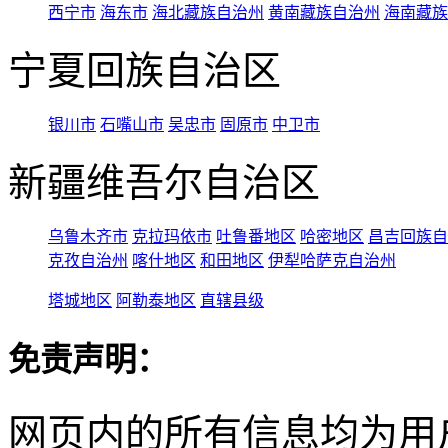
西宁市
海东市
海北藏族自治州
黄南藏族自治州
海南藏族
宁夏回族自治区
银川市
石嘴山市
吴忠市
固原市
中卫市
新疆维吾尔自治区
乌鲁木齐市
克拉玛依市
吐鲁番地区
哈密地区
昌吉回族自
克孜自治州
喀什地区
和田地区
伊犁哈萨克自治州
塔城地区
阿勒泰地区
直辖县级
免责声明：
网页内的所有信息均为用