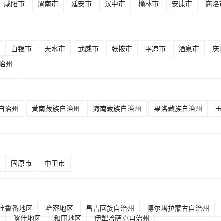
咸阳市
渭南市
延安市
汉中市
榆林市
安康市
商洛
白银市
天水市
武威市
张掖市
平凉市
酒泉市
庆
治州
自治州
黄南藏族自治州
海南藏族自治州
果洛藏族自治州
固原市
中卫市
吐鲁番地区
哈密地区
昌吉回族自治州
博尔塔拉蒙古自治州
州
喀什地区
和田地区
伊犁哈萨克自治州