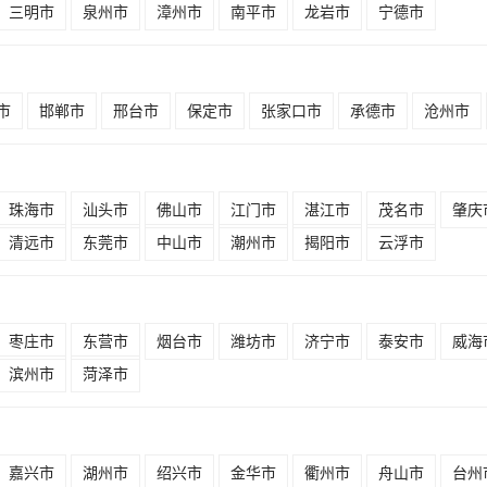
三明市
泉州市
漳州市
南平市
龙岩市
宁德市
市
邯郸市
邢台市
保定市
张家口市
承德市
沧州市
珠海市
汕头市
佛山市
江门市
湛江市
茂名市
肇庆
清远市
东莞市
中山市
潮州市
揭阳市
云浮市
枣庄市
东营市
烟台市
潍坊市
济宁市
泰安市
威海
滨州市
菏泽市
嘉兴市
湖州市
绍兴市
金华市
衢州市
舟山市
台州