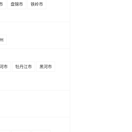
市
盘锦市
铁岭市
州
河市
牡丹江市
黑河市