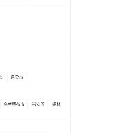
市
吕梁市
乌兰察布市
兴安盟
锡林