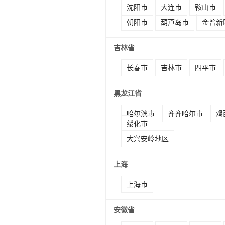
沈阳市
大连市
鞍山市
朝阳市
葫芦岛市
金普新
吉林省
长春市
吉林市
四平市
黑龙江省
哈尔滨市
齐齐哈尔市
鸡
绥化市
大兴安岭地区
上海
上海市
安徽省