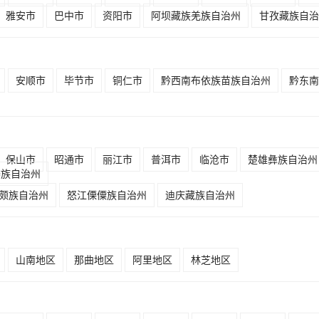
雅安市
巴中市
资阳市
阿坝藏族羌族自治州
甘孜藏族自治
安顺市
毕节市
铜仁市
黔西南布依族苗族自治州
黔东南
保山市
昭通市
丽江市
普洱市
临沧市
楚雄彝族自治州
傣族自治州
颇族自治州
怒江傈僳族自治州
迪庆藏族自治州
山南地区
那曲地区
阿里地区
林芝地区