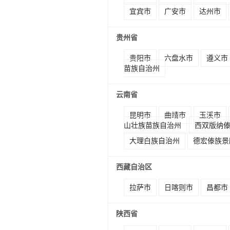
宜宾市
广安市
达州市
贵州省
贵阳市
六盘水市
遵义市
苗族自治州
云南省
昆明市
曲靖市
玉溪市
山壮族苗族自治州
西双版纳
大理白族自治州
德宏傣族景
西藏自治区
拉萨市
日喀则市
昌都市
陕西省