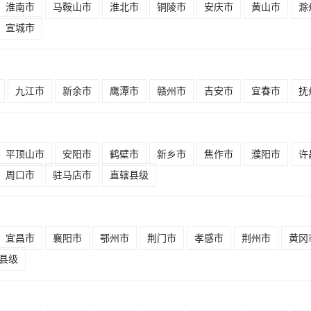
淮南市
马鞍山市
淮北市
铜陵市
安庆市
黄山市
滁
宣城市
九江市
新余市
鹰潭市
赣州市
吉安市
宜春市
抚
平顶山市
安阳市
鹤壁市
新乡市
焦作市
濮阳市
许
周口市
驻马店市
直辖县级
宜昌市
襄阳市
鄂州市
荆门市
孝感市
荆州市
黄冈
县级