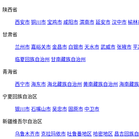
陕西省
西安市
铜川市
宝鸡市
咸阳市
渭南市
延安市
汉中市
榆林
甘肃省
兰州市
嘉峪关市
金昌市
白银市
天水市
武威市
张掖市
平
临夏回族自治州
甘南藏族自治州
青海省
西宁市
海东市
海北藏族自治州
黄南藏族自治州
海南藏族
宁夏回族自治区
银川市
石嘴山市
吴忠市
固原市
中卫市
新疆维吾尔自治区
乌鲁木齐市
克拉玛依市
吐鲁番地区
哈密地区
昌吉回族自