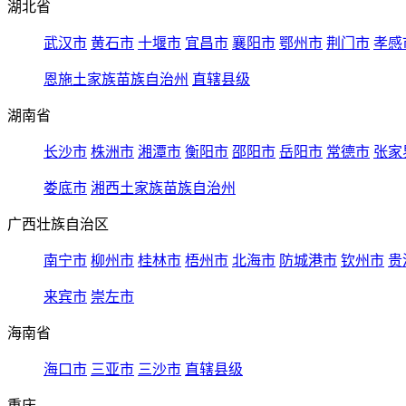
湖北省
武汉市
黄石市
十堰市
宜昌市
襄阳市
鄂州市
荆门市
孝感
恩施土家族苗族自治州
直辖县级
湖南省
长沙市
株洲市
湘潭市
衡阳市
邵阳市
岳阳市
常德市
张家
娄底市
湘西土家族苗族自治州
广西壮族自治区
南宁市
柳州市
桂林市
梧州市
北海市
防城港市
钦州市
贵
来宾市
崇左市
海南省
海口市
三亚市
三沙市
直辖县级
重庆