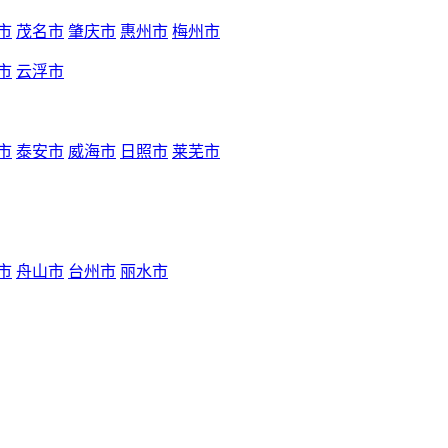
市
茂名市
肇庆市
惠州市
梅州市
市
云浮市
市
泰安市
威海市
日照市
莱芜市
市
舟山市
台州市
丽水市