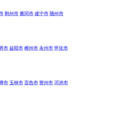
市
荆州市
黄冈市
咸宁市
随州市
界市
益阳市
郴州市
永州市
怀化市
港市
玉林市
百色市
贺州市
河池市