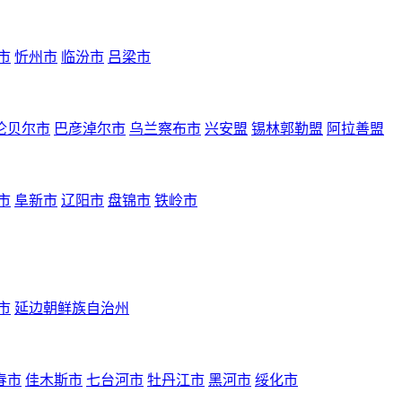
市
忻州市
临汾市
吕梁市
伦贝尔市
巴彦淖尔市
乌兰察布市
兴安盟
锡林郭勒盟
阿拉善盟
市
阜新市
辽阳市
盘锦市
铁岭市
市
延边朝鲜族自治州
春市
佳木斯市
七台河市
牡丹江市
黑河市
绥化市