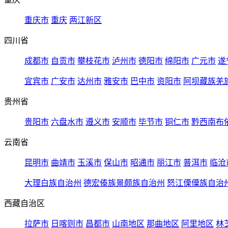
重庆市
重庆
两江新区
四川省
成都市
自贡市
攀枝花市
泸州市
德阳市
绵阳市
广元市
遂
宜宾市
广安市
达州市
雅安市
巴中市
资阳市
阿坝藏族羌
贵州省
贵阳市
六盘水市
遵义市
安顺市
毕节市
铜仁市
黔西南布
云南省
昆明市
曲靖市
玉溪市
保山市
昭通市
丽江市
普洱市
临沧
大理白族自治州
德宏傣族景颇族自治州
怒江傈僳族自治
西藏自治区
拉萨市
日喀则市
昌都市
山南地区
那曲地区
阿里地区
林