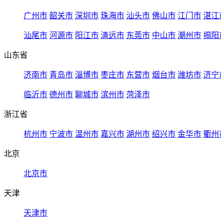
广州市
韶关市
深圳市
珠海市
汕头市
佛山市
江门市
湛江
汕尾市
河源市
阳江市
清远市
东莞市
中山市
潮州市
揭阳
山东省
济南市
青岛市
淄博市
枣庄市
东营市
烟台市
潍坊市
济宁
临沂市
德州市
聊城市
滨州市
菏泽市
浙江省
杭州市
宁波市
温州市
嘉兴市
湖州市
绍兴市
金华市
衢州
北京
北京市
天津
天津市