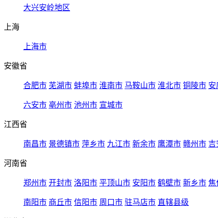
大兴安岭地区
上海
上海市
安徽省
合肥市
芜湖市
蚌埠市
淮南市
马鞍山市
淮北市
铜陵市
安
六安市
亳州市
池州市
宣城市
江西省
南昌市
景德镇市
萍乡市
九江市
新余市
鹰潭市
赣州市
吉
河南省
郑州市
开封市
洛阳市
平顶山市
安阳市
鹤壁市
新乡市
焦
南阳市
商丘市
信阳市
周口市
驻马店市
直辖县级