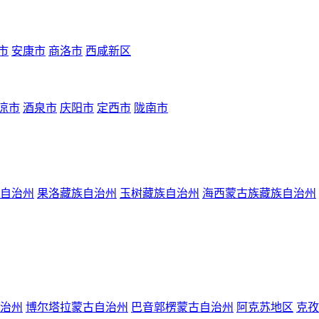
市
安康市
商洛市
西咸新区
凉市
酒泉市
庆阳市
定西市
陇南市
自治州
果洛藏族自治州
玉树藏族自治州
海西蒙古族藏族自治州
治州
博尔塔拉蒙古自治州
巴音郭楞蒙古自治州
阿克苏地区
克孜