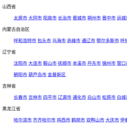
山西省
太原市
大同市
阳泉市
长治市
晋城市
朔州市
晋中市
运城
内蒙古自治区
呼和浩特市
包头市
乌海市
赤峰市
通辽市
鄂尔多斯市
呼
辽宁省
沈阳市
大连市
鞍山市
抚顺市
本溪市
丹东市
锦州市
营口
朝阳市
葫芦岛市
金普新区
吉林省
长春市
吉林市
四平市
辽源市
通化市
白山市
松原市
白城
黑龙江省
哈尔滨市
齐齐哈尔市
鸡西市
鹤岗市
双鸭山市
大庆市
伊