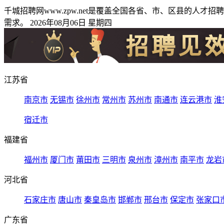
千城招聘网www.zpw.net是覆盖全国各省、市、区县的
需求。 2026年08月06日 星期四
江苏省
南京市
无锡市
徐州市
常州市
苏州市
南通市
连云港市
淮
宿迁市
福建省
福州市
厦门市
莆田市
三明市
泉州市
漳州市
南平市
龙岩
河北省
石家庄市
唐山市
秦皇岛市
邯郸市
邢台市
保定市
张家口
广东省