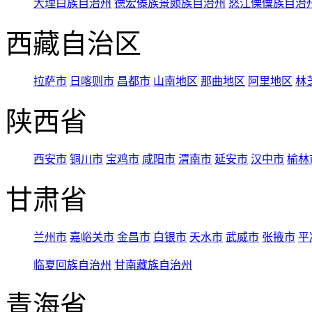
大理白族自治州
德宏傣族景颇族自治州
怒江傈僳族自治
西藏自治区
拉萨市
日喀则市
昌都市
山南地区
那曲地区
阿里地区
林
陕西省
西安市
铜川市
宝鸡市
咸阳市
渭南市
延安市
汉中市
榆林
甘肃省
兰州市
嘉峪关市
金昌市
白银市
天水市
武威市
张掖市
平
临夏回族自治州
甘南藏族自治州
青海省