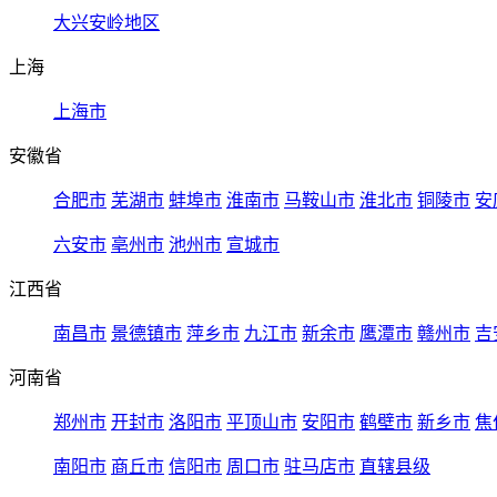
大兴安岭地区
上海
上海市
安徽省
合肥市
芜湖市
蚌埠市
淮南市
马鞍山市
淮北市
铜陵市
安
六安市
亳州市
池州市
宣城市
江西省
南昌市
景德镇市
萍乡市
九江市
新余市
鹰潭市
赣州市
吉
河南省
郑州市
开封市
洛阳市
平顶山市
安阳市
鹤壁市
新乡市
焦
南阳市
商丘市
信阳市
周口市
驻马店市
直辖县级