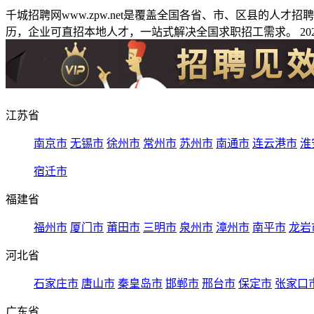
千城招聘网www.zpw.net是覆盖全国各省、市、区县的人
历，企业可直招本地人才，一站式解决全国求职招工需求。 2026
江苏省
南京市
无锡市
徐州市
常州市
苏州市
南通市
连云港市
淮
宿迁市
福建省
福州市
厦门市
莆田市
三明市
泉州市
漳州市
南平市
龙岩
河北省
石家庄市
唐山市
秦皇岛市
邯郸市
邢台市
保定市
张家口
广东省