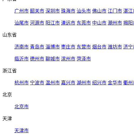
广州市
韶关市
深圳市
珠海市
汕头市
佛山市
江门市
湛江
汕尾市
河源市
阳江市
清远市
东莞市
中山市
潮州市
揭阳
山东省
济南市
青岛市
淄博市
枣庄市
东营市
烟台市
潍坊市
济宁
临沂市
德州市
聊城市
滨州市
菏泽市
浙江省
杭州市
宁波市
温州市
嘉兴市
湖州市
绍兴市
金华市
衢州
北京
北京市
天津
天津市