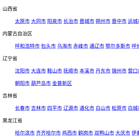
山西省
太原市
大同市
阳泉市
长治市
晋城市
朔州市
晋中市
运城
内蒙古自治区
呼和浩特市
包头市
乌海市
赤峰市
通辽市
鄂尔多斯市
呼
辽宁省
沈阳市
大连市
鞍山市
抚顺市
本溪市
丹东市
锦州市
营口
朝阳市
葫芦岛市
金普新区
吉林省
长春市
吉林市
四平市
辽源市
通化市
白山市
松原市
白城
黑龙江省
哈尔滨市
齐齐哈尔市
鸡西市
鹤岗市
双鸭山市
大庆市
伊