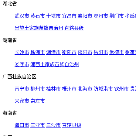
湖北省
武汉市
黄石市
十堰市
宜昌市
襄阳市
鄂州市
荆门市
孝感
恩施土家族苗族自治州
直辖县级
湖南省
长沙市
株洲市
湘潭市
衡阳市
邵阳市
岳阳市
常德市
张家
娄底市
湘西土家族苗族自治州
广西壮族自治区
南宁市
柳州市
桂林市
梧州市
北海市
防城港市
钦州市
贵
来宾市
崇左市
海南省
海口市
三亚市
三沙市
直辖县级