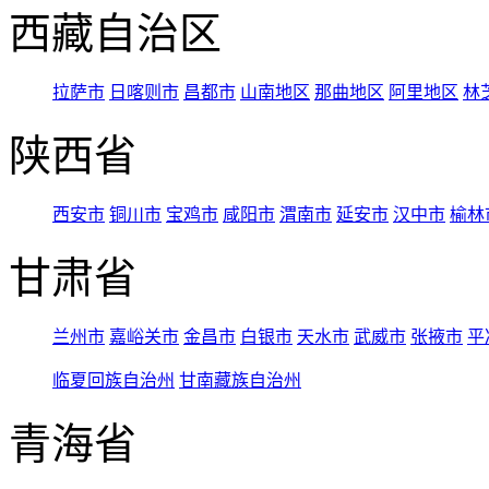
西藏自治区
拉萨市
日喀则市
昌都市
山南地区
那曲地区
阿里地区
林
陕西省
西安市
铜川市
宝鸡市
咸阳市
渭南市
延安市
汉中市
榆林
甘肃省
兰州市
嘉峪关市
金昌市
白银市
天水市
武威市
张掖市
平
临夏回族自治州
甘南藏族自治州
青海省