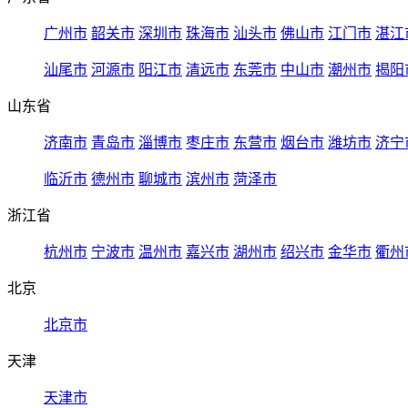
广州市
韶关市
深圳市
珠海市
汕头市
佛山市
江门市
湛江
汕尾市
河源市
阳江市
清远市
东莞市
中山市
潮州市
揭阳
山东省
济南市
青岛市
淄博市
枣庄市
东营市
烟台市
潍坊市
济宁
临沂市
德州市
聊城市
滨州市
菏泽市
浙江省
杭州市
宁波市
温州市
嘉兴市
湖州市
绍兴市
金华市
衢州
北京
北京市
天津
天津市