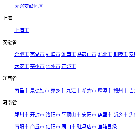
大兴安岭地区
上海
上海市
安徽省
合肥市
芜湖市
蚌埠市
淮南市
马鞍山市
淮北市
铜陵市
安
六安市
亳州市
池州市
宣城市
江西省
南昌市
景德镇市
萍乡市
九江市
新余市
鹰潭市
赣州市
吉
河南省
郑州市
开封市
洛阳市
平顶山市
安阳市
鹤壁市
新乡市
焦
南阳市
商丘市
信阳市
周口市
驻马店市
直辖县级