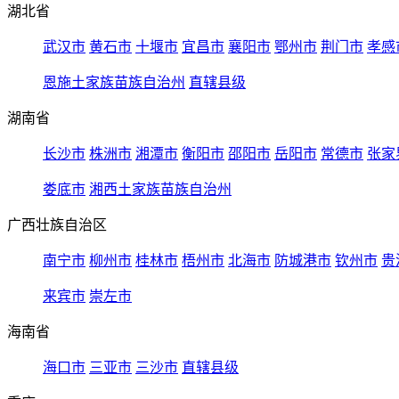
湖北省
武汉市
黄石市
十堰市
宜昌市
襄阳市
鄂州市
荆门市
孝感
恩施土家族苗族自治州
直辖县级
湖南省
长沙市
株洲市
湘潭市
衡阳市
邵阳市
岳阳市
常德市
张家
娄底市
湘西土家族苗族自治州
广西壮族自治区
南宁市
柳州市
桂林市
梧州市
北海市
防城港市
钦州市
贵
来宾市
崇左市
海南省
海口市
三亚市
三沙市
直辖县级