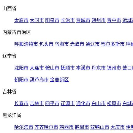
山西省
太原市
大同市
阳泉市
长治市
晋城市
朔州市
晋中市
运城
内蒙古自治区
呼和浩特市
包头市
乌海市
赤峰市
通辽市
鄂尔多斯市
呼
辽宁省
沈阳市
大连市
鞍山市
抚顺市
本溪市
丹东市
锦州市
营口
朝阳市
葫芦岛市
金普新区
吉林省
长春市
吉林市
四平市
辽源市
通化市
白山市
松原市
白城
黑龙江省
哈尔滨市
齐齐哈尔市
鸡西市
鹤岗市
双鸭山市
大庆市
伊