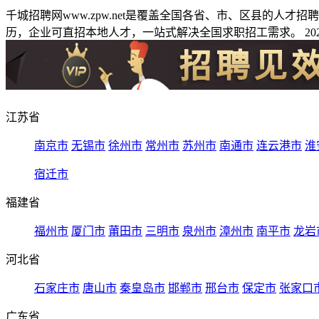
千城招聘网www.zpw.net是覆盖全国各省、市、区县的人
历，企业可直招本地人才，一站式解决全国求职招工需求。 2026
江苏省
南京市
无锡市
徐州市
常州市
苏州市
南通市
连云港市
淮
宿迁市
福建省
福州市
厦门市
莆田市
三明市
泉州市
漳州市
南平市
龙岩
河北省
石家庄市
唐山市
秦皇岛市
邯郸市
邢台市
保定市
张家口
广东省