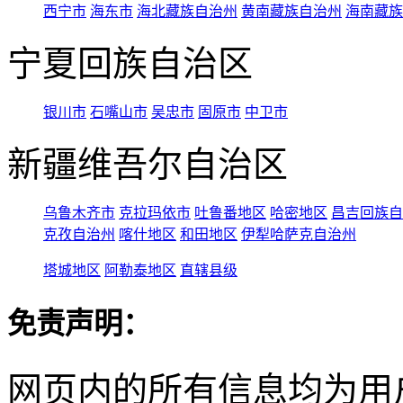
西宁市
海东市
海北藏族自治州
黄南藏族自治州
海南藏族
宁夏回族自治区
银川市
石嘴山市
吴忠市
固原市
中卫市
新疆维吾尔自治区
乌鲁木齐市
克拉玛依市
吐鲁番地区
哈密地区
昌吉回族自
克孜自治州
喀什地区
和田地区
伊犁哈萨克自治州
塔城地区
阿勒泰地区
直辖县级
免责声明：
网页内的所有信息均为用