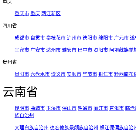
重庆
重庆市
重庆
两江新区
四川省
成都市
自贡市
攀枝花市
泸州市
德阳市
绵阳市
广元市
遂
宜宾市
广安市
达州市
雅安市
巴中市
资阳市
阿坝藏族羌
贵州省
贵阳市
六盘水市
遵义市
安顺市
毕节市
铜仁市
黔西南布
云南省
昆明市
曲靖市
玉溪市
保山市
昭通市
丽江市
普洱市
临沧
族自治州
大理白族自治州
德宏傣族景颇族自治州
怒江傈僳族自治