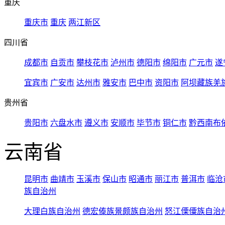
重庆
重庆市
重庆
两江新区
四川省
成都市
自贡市
攀枝花市
泸州市
德阳市
绵阳市
广元市
遂
宜宾市
广安市
达州市
雅安市
巴中市
资阳市
阿坝藏族羌
贵州省
贵阳市
六盘水市
遵义市
安顺市
毕节市
铜仁市
黔西南布
云南省
昆明市
曲靖市
玉溪市
保山市
昭通市
丽江市
普洱市
临沧
族自治州
大理白族自治州
德宏傣族景颇族自治州
怒江傈僳族自治