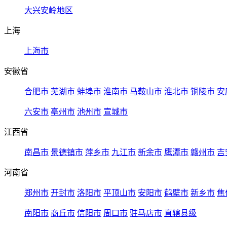
大兴安岭地区
上海
上海市
安徽省
合肥市
芜湖市
蚌埠市
淮南市
马鞍山市
淮北市
铜陵市
安
六安市
亳州市
池州市
宣城市
江西省
南昌市
景德镇市
萍乡市
九江市
新余市
鹰潭市
赣州市
吉
河南省
郑州市
开封市
洛阳市
平顶山市
安阳市
鹤壁市
新乡市
焦
南阳市
商丘市
信阳市
周口市
驻马店市
直辖县级