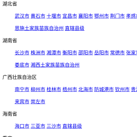
湖北省
武汉市
黄石市
十堰市
宜昌市
襄阳市
鄂州市
荆门市
孝感
恩施土家族苗族自治州
直辖县级
湖南省
长沙市
株洲市
湘潭市
衡阳市
邵阳市
岳阳市
常德市
张家
娄底市
湘西土家族苗族自治州
广西壮族自治区
南宁市
柳州市
桂林市
梧州市
北海市
防城港市
钦州市
贵
来宾市
崇左市
海南省
海口市
三亚市
三沙市
直辖县级