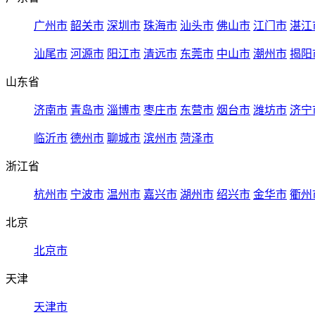
广州市
韶关市
深圳市
珠海市
汕头市
佛山市
江门市
湛江
汕尾市
河源市
阳江市
清远市
东莞市
中山市
潮州市
揭阳
山东省
济南市
青岛市
淄博市
枣庄市
东营市
烟台市
潍坊市
济宁
临沂市
德州市
聊城市
滨州市
菏泽市
浙江省
杭州市
宁波市
温州市
嘉兴市
湖州市
绍兴市
金华市
衢州
北京
北京市
天津
天津市