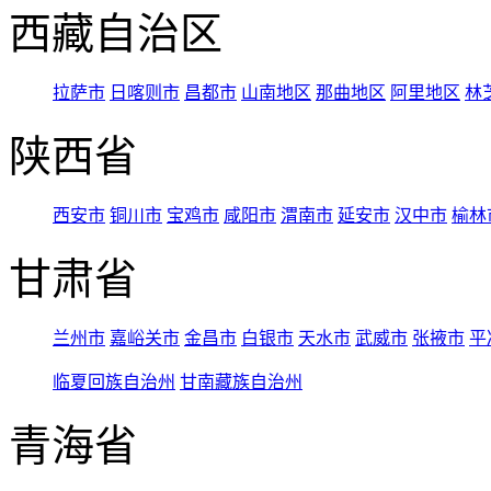
西藏自治区
拉萨市
日喀则市
昌都市
山南地区
那曲地区
阿里地区
林
陕西省
西安市
铜川市
宝鸡市
咸阳市
渭南市
延安市
汉中市
榆林
甘肃省
兰州市
嘉峪关市
金昌市
白银市
天水市
武威市
张掖市
平
临夏回族自治州
甘南藏族自治州
青海省