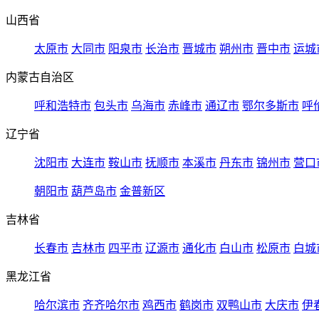
山西省
太原市
大同市
阳泉市
长治市
晋城市
朔州市
晋中市
运城
内蒙古自治区
呼和浩特市
包头市
乌海市
赤峰市
通辽市
鄂尔多斯市
呼
辽宁省
沈阳市
大连市
鞍山市
抚顺市
本溪市
丹东市
锦州市
营口
朝阳市
葫芦岛市
金普新区
吉林省
长春市
吉林市
四平市
辽源市
通化市
白山市
松原市
白城
黑龙江省
哈尔滨市
齐齐哈尔市
鸡西市
鹤岗市
双鸭山市
大庆市
伊