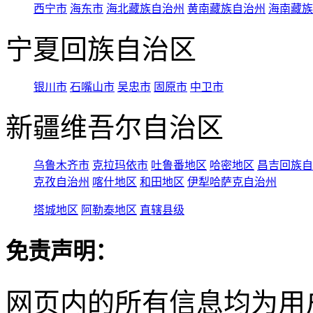
西宁市
海东市
海北藏族自治州
黄南藏族自治州
海南藏族
宁夏回族自治区
银川市
石嘴山市
吴忠市
固原市
中卫市
新疆维吾尔自治区
乌鲁木齐市
克拉玛依市
吐鲁番地区
哈密地区
昌吉回族自
克孜自治州
喀什地区
和田地区
伊犁哈萨克自治州
塔城地区
阿勒泰地区
直辖县级
免责声明：
网页内的所有信息均为用