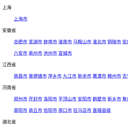
上海
上海市
安徽省
合肥市
芜湖市
蚌埠市
淮南市
马鞍山市
淮北市
铜陵市
安
六安市
亳州市
池州市
宣城市
江西省
南昌市
景德镇市
萍乡市
九江市
新余市
鹰潭市
赣州市
吉
河南省
郑州市
开封市
洛阳市
平顶山市
安阳市
鹤壁市
新乡市
焦
南阳市
商丘市
信阳市
周口市
驻马店市
直辖县级
湖北省