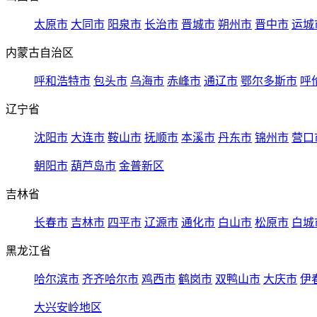
太原市
大同市
阳泉市
长治市
晋城市
朔州市
晋中市
运城
内蒙古自治区
呼和浩特市
包头市
乌海市
赤峰市
通辽市
鄂尔多斯市
呼
辽宁省
沈阳市
大连市
鞍山市
抚顺市
本溪市
丹东市
锦州市
营口
朝阳市
葫芦岛市
金普新区
吉林省
长春市
吉林市
四平市
辽源市
通化市
白山市
松原市
白城
黑龙江省
哈尔滨市
齐齐哈尔市
鸡西市
鹤岗市
双鸭山市
大庆市
伊
大兴安岭地区