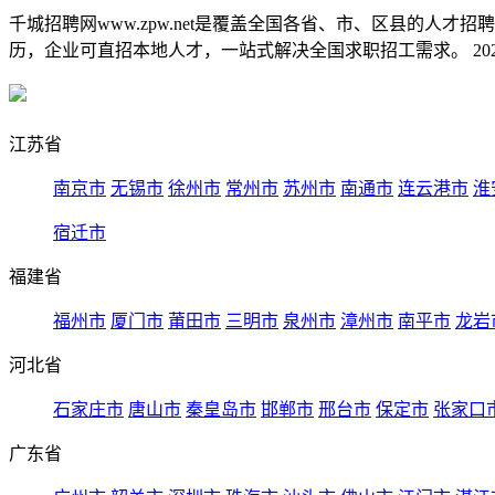
千城招聘网www.zpw.net是覆盖全国各省、市、区县的人
历，企业可直招本地人才，一站式解决全国求职招工需求。 2026
江苏省
南京市
无锡市
徐州市
常州市
苏州市
南通市
连云港市
淮
宿迁市
福建省
福州市
厦门市
莆田市
三明市
泉州市
漳州市
南平市
龙岩
河北省
石家庄市
唐山市
秦皇岛市
邯郸市
邢台市
保定市
张家口
广东省