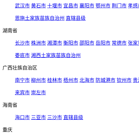
武汉市
黄石市
十堰市
宜昌市
襄阳市
鄂州市
荆门市
孝感
恩施土家族苗族自治州
直辖县级
湖南省
长沙市
株洲市
湘潭市
衡阳市
邵阳市
岳阳市
常德市
张家
娄底市
湘西土家族苗族自治州
广西壮族自治区
南宁市
柳州市
桂林市
梧州市
北海市
防城港市
钦州市
贵
来宾市
崇左市
海南省
海口市
三亚市
三沙市
直辖县级
重庆