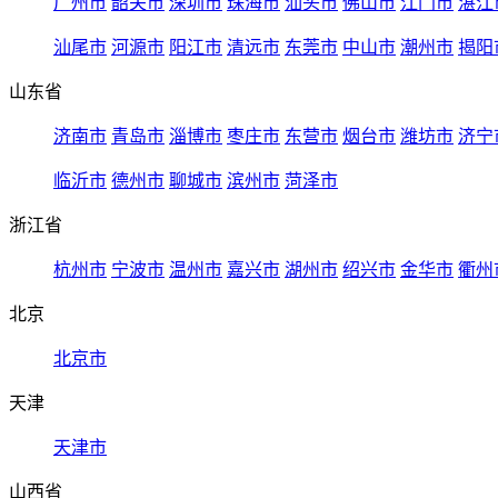
广州市
韶关市
深圳市
珠海市
汕头市
佛山市
江门市
湛江
汕尾市
河源市
阳江市
清远市
东莞市
中山市
潮州市
揭阳
山东省
济南市
青岛市
淄博市
枣庄市
东营市
烟台市
潍坊市
济宁
临沂市
德州市
聊城市
滨州市
菏泽市
浙江省
杭州市
宁波市
温州市
嘉兴市
湖州市
绍兴市
金华市
衢州
北京
北京市
天津
天津市
山西省