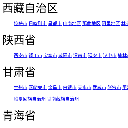
西藏自治区
拉萨市
日喀则市
昌都市
山南地区
那曲地区
阿里地区
林
陕西省
西安市
铜川市
宝鸡市
咸阳市
渭南市
延安市
汉中市
榆林
甘肃省
兰州市
嘉峪关市
金昌市
白银市
天水市
武威市
张掖市
平
临夏回族自治州
甘南藏族自治州
青海省