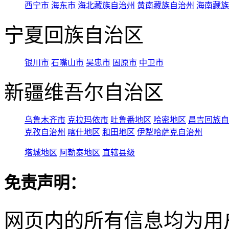
西宁市
海东市
海北藏族自治州
黄南藏族自治州
海南藏族
宁夏回族自治区
银川市
石嘴山市
吴忠市
固原市
中卫市
新疆维吾尔自治区
乌鲁木齐市
克拉玛依市
吐鲁番地区
哈密地区
昌吉回族自
克孜自治州
喀什地区
和田地区
伊犁哈萨克自治州
塔城地区
阿勒泰地区
直辖县级
免责声明：
网页内的所有信息均为用