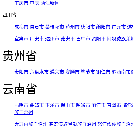
重庆市
重庆
两江新区
四川省
成都市
自贡市
攀枝花市
泸州市
德阳市
绵阳市
广元市
遂
宜宾市
广安市
达州市
雅安市
巴中市
资阳市
阿坝藏族羌
贵州省
贵阳市
六盘水市
遵义市
安顺市
毕节市
铜仁市
黔西南布
云南省
昆明市
曲靖市
玉溪市
保山市
昭通市
丽江市
普洱市
临沧
族自治州
大理白族自治州
德宏傣族景颇族自治州
怒江傈僳族自治