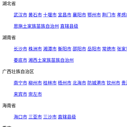
湖北省
武汉市
黄石市
十堰市
宜昌市
襄阳市
鄂州市
荆门市
孝感
恩施土家族苗族自治州
直辖县级
湖南省
长沙市
株洲市
湘潭市
衡阳市
邵阳市
岳阳市
常德市
张家
娄底市
湘西土家族苗族自治州
广西壮族自治区
南宁市
柳州市
桂林市
梧州市
北海市
防城港市
钦州市
贵
来宾市
崇左市
海南省
海口市
三亚市
三沙市
直辖县级