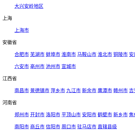
大兴安岭地区
上海
上海市
安徽省
合肥市
芜湖市
蚌埠市
淮南市
马鞍山市
淮北市
铜陵市
安
六安市
亳州市
池州市
宣城市
江西省
南昌市
景德镇市
萍乡市
九江市
新余市
鹰潭市
赣州市
吉
河南省
郑州市
开封市
洛阳市
平顶山市
安阳市
鹤壁市
新乡市
焦
南阳市
商丘市
信阳市
周口市
驻马店市
直辖县级