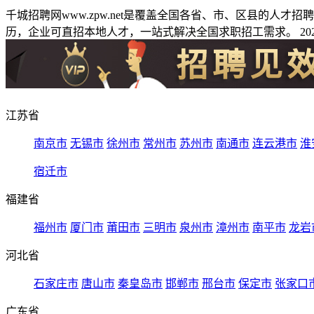
千城招聘网www.zpw.net是覆盖全国各省、市、区县的人
历，企业可直招本地人才，一站式解决全国求职招工需求。 2026
江苏省
南京市
无锡市
徐州市
常州市
苏州市
南通市
连云港市
淮
宿迁市
福建省
福州市
厦门市
莆田市
三明市
泉州市
漳州市
南平市
龙岩
河北省
石家庄市
唐山市
秦皇岛市
邯郸市
邢台市
保定市
张家口
广东省