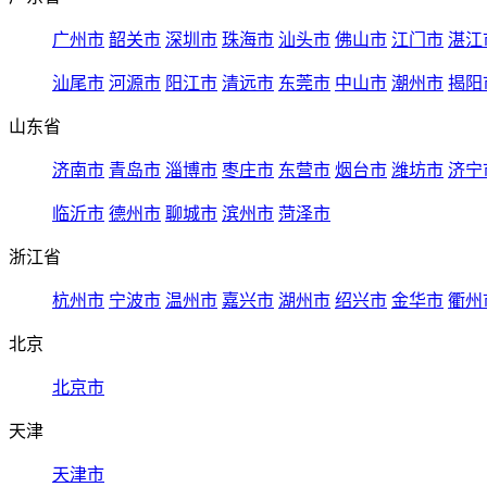
广州市
韶关市
深圳市
珠海市
汕头市
佛山市
江门市
湛江
汕尾市
河源市
阳江市
清远市
东莞市
中山市
潮州市
揭阳
山东省
济南市
青岛市
淄博市
枣庄市
东营市
烟台市
潍坊市
济宁
临沂市
德州市
聊城市
滨州市
菏泽市
浙江省
杭州市
宁波市
温州市
嘉兴市
湖州市
绍兴市
金华市
衢州
北京
北京市
天津
天津市