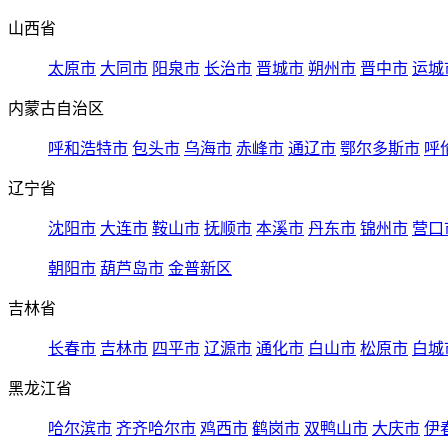
山西省
太原市
大同市
阳泉市
长治市
晋城市
朔州市
晋中市
运城
内蒙古自治区
呼和浩特市
包头市
乌海市
赤峰市
通辽市
鄂尔多斯市
呼
辽宁省
沈阳市
大连市
鞍山市
抚顺市
本溪市
丹东市
锦州市
营口
朝阳市
葫芦岛市
金普新区
吉林省
长春市
吉林市
四平市
辽源市
通化市
白山市
松原市
白城
黑龙江省
哈尔滨市
齐齐哈尔市
鸡西市
鹤岗市
双鸭山市
大庆市
伊