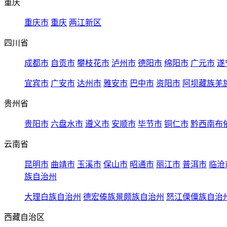
重庆
重庆市
重庆
两江新区
四川省
成都市
自贡市
攀枝花市
泸州市
德阳市
绵阳市
广元市
遂
宜宾市
广安市
达州市
雅安市
巴中市
资阳市
阿坝藏族羌
贵州省
贵阳市
六盘水市
遵义市
安顺市
毕节市
铜仁市
黔西南布
云南省
昆明市
曲靖市
玉溪市
保山市
昭通市
丽江市
普洱市
临沧
族自治州
大理白族自治州
德宏傣族景颇族自治州
怒江傈僳族自治
西藏自治区