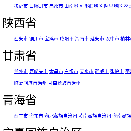
拉萨市
日喀则市
昌都市
山南地区
那曲地区
阿里地区
林
陕西省
西安市
铜川市
宝鸡市
咸阳市
渭南市
延安市
汉中市
榆林
甘肃省
兰州市
嘉峪关市
金昌市
白银市
天水市
武威市
张掖市
平
临夏回族自治州
甘南藏族自治州
青海省
西宁市
海东市
海北藏族自治州
黄南藏族自治州
海南藏族