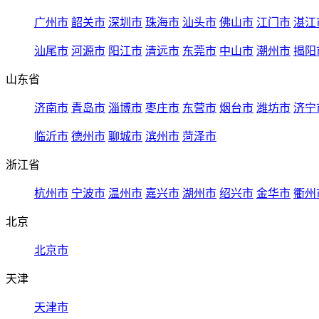
广州市
韶关市
深圳市
珠海市
汕头市
佛山市
江门市
湛江
汕尾市
河源市
阳江市
清远市
东莞市
中山市
潮州市
揭阳
山东省
济南市
青岛市
淄博市
枣庄市
东营市
烟台市
潍坊市
济宁
临沂市
德州市
聊城市
滨州市
菏泽市
浙江省
杭州市
宁波市
温州市
嘉兴市
湖州市
绍兴市
金华市
衢州
北京
北京市
天津
天津市