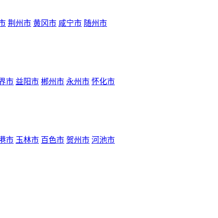
市
荆州市
黄冈市
咸宁市
随州市
界市
益阳市
郴州市
永州市
怀化市
港市
玉林市
百色市
贺州市
河池市