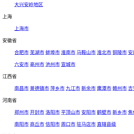
大兴安岭地区
上海
上海市
安徽省
合肥市
芜湖市
蚌埠市
淮南市
马鞍山市
淮北市
铜陵市
安
六安市
亳州市
池州市
宣城市
江西省
南昌市
景德镇市
萍乡市
九江市
新余市
鹰潭市
赣州市
吉
河南省
郑州市
开封市
洛阳市
平顶山市
安阳市
鹤壁市
新乡市
焦
南阳市
商丘市
信阳市
周口市
驻马店市
直辖县级