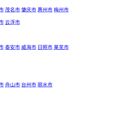
市
茂名市
肇庆市
惠州市
梅州市
市
云浮市
市
泰安市
威海市
日照市
莱芜市
市
舟山市
台州市
丽水市