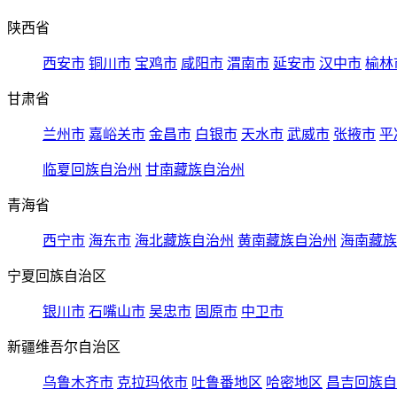
陕西省
西安市
铜川市
宝鸡市
咸阳市
渭南市
延安市
汉中市
榆林
甘肃省
兰州市
嘉峪关市
金昌市
白银市
天水市
武威市
张掖市
平
临夏回族自治州
甘南藏族自治州
青海省
西宁市
海东市
海北藏族自治州
黄南藏族自治州
海南藏族
宁夏回族自治区
银川市
石嘴山市
吴忠市
固原市
中卫市
新疆维吾尔自治区
乌鲁木齐市
克拉玛依市
吐鲁番地区
哈密地区
昌吉回族自