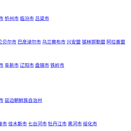
市
忻州市
临汾市
吕梁市
伦贝尔市
巴彦淖尔市
乌兰察布市
兴安盟
锡林郭勒盟
阿拉善盟
市
阜新市
辽阳市
盘锦市
铁岭市
市
延边朝鲜族自治州
春市
佳木斯市
七台河市
牡丹江市
黑河市
绥化市