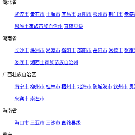
湖北省
武汉市
黄石市
十堰市
宜昌市
襄阳市
鄂州市
荆门市
孝感
恩施土家族苗族自治州
直辖县级
湖南省
长沙市
株洲市
湘潭市
衡阳市
邵阳市
岳阳市
常德市
张家
娄底市
湘西土家族苗族自治州
广西壮族自治区
南宁市
柳州市
桂林市
梧州市
北海市
防城港市
钦州市
贵
来宾市
崇左市
海南省
海口市
三亚市
三沙市
直辖县级
重庆