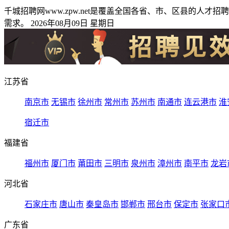
千城招聘网www.zpw.net是覆盖全国各省、市、区县的
需求。 2026年08月09日 星期日
江苏省
南京市
无锡市
徐州市
常州市
苏州市
南通市
连云港市
淮
宿迁市
福建省
福州市
厦门市
莆田市
三明市
泉州市
漳州市
南平市
龙岩
河北省
石家庄市
唐山市
秦皇岛市
邯郸市
邢台市
保定市
张家口
广东省