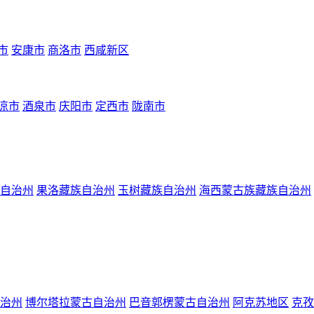
市
安康市
商洛市
西咸新区
凉市
酒泉市
庆阳市
定西市
陇南市
自治州
果洛藏族自治州
玉树藏族自治州
海西蒙古族藏族自治州
治州
博尔塔拉蒙古自治州
巴音郭楞蒙古自治州
阿克苏地区
克孜