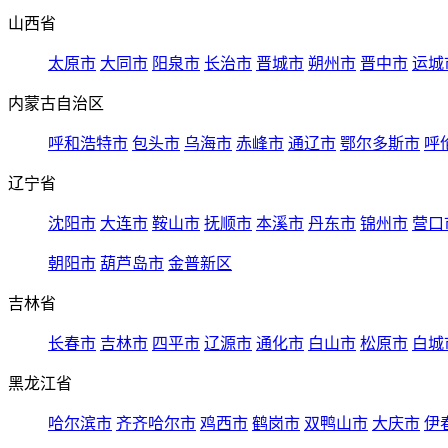
山西省
太原市
大同市
阳泉市
长治市
晋城市
朔州市
晋中市
运城
内蒙古自治区
呼和浩特市
包头市
乌海市
赤峰市
通辽市
鄂尔多斯市
呼
辽宁省
沈阳市
大连市
鞍山市
抚顺市
本溪市
丹东市
锦州市
营口
朝阳市
葫芦岛市
金普新区
吉林省
长春市
吉林市
四平市
辽源市
通化市
白山市
松原市
白城
黑龙江省
哈尔滨市
齐齐哈尔市
鸡西市
鹤岗市
双鸭山市
大庆市
伊