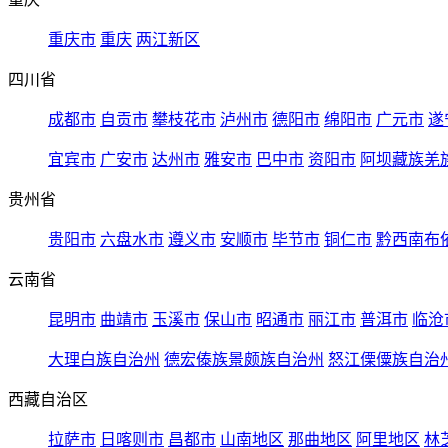
重庆市
重庆
两江新区
四川省
成都市
自贡市
攀枝花市
泸州市
德阳市
绵阳市
广元市
遂
宜宾市
广安市
达州市
雅安市
巴中市
资阳市
阿坝藏族羌
贵州省
贵阳市
六盘水市
遵义市
安顺市
毕节市
铜仁市
黔西南布
云南省
昆明市
曲靖市
玉溪市
保山市
昭通市
丽江市
普洱市
临沧
大理白族自治州
德宏傣族景颇族自治州
怒江傈僳族自治
西藏自治区
拉萨市
日喀则市
昌都市
山南地区
那曲地区
阿里地区
林