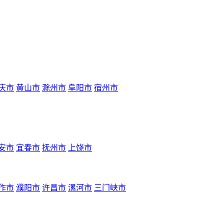
庆市
黄山市
滁州市
阜阳市
宿州市
安市
宜春市
抚州市
上饶市
作市
濮阳市
许昌市
漯河市
三门峡市