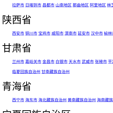
拉萨市
日喀则市
昌都市
山南地区
那曲地区
阿里地区
林
陕西省
西安市
铜川市
宝鸡市
咸阳市
渭南市
延安市
汉中市
榆林
甘肃省
兰州市
嘉峪关市
金昌市
白银市
天水市
武威市
张掖市
平
临夏回族自治州
甘南藏族自治州
青海省
西宁市
海东市
海北藏族自治州
黄南藏族自治州
海南藏族