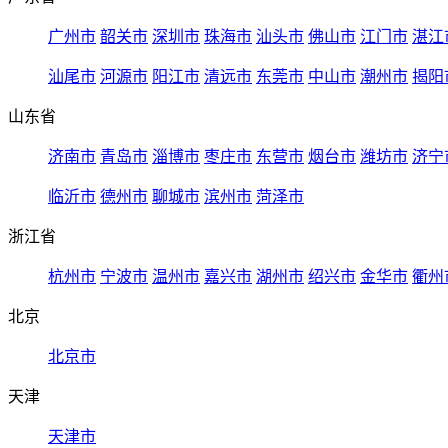
广州市
韶关市
深圳市
珠海市
汕头市
佛山市
江门市
湛江
汕尾市
河源市
阳江市
清远市
东莞市
中山市
潮州市
揭阳
山东省
济南市
青岛市
淄博市
枣庄市
东营市
烟台市
潍坊市
济宁
临沂市
德州市
聊城市
滨州市
菏泽市
浙江省
杭州市
宁波市
温州市
嘉兴市
湖州市
绍兴市
金华市
衢州
北京
北京市
天津
天津市