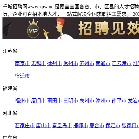
千城招聘网www.zpw.net是覆盖全国各省、市、区县的人
历，企业可直招本地人才，一站式解决全国求职招工需求。 2026
江苏省
南京市
无锡市
徐州市
常州市
苏州市
南通市
连云港市
淮
宿迁市
福建省
福州市
厦门市
莆田市
三明市
泉州市
漳州市
南平市
龙岩
河北省
石家庄市
唐山市
秦皇岛市
邯郸市
邢台市
保定市
张家口
广东省