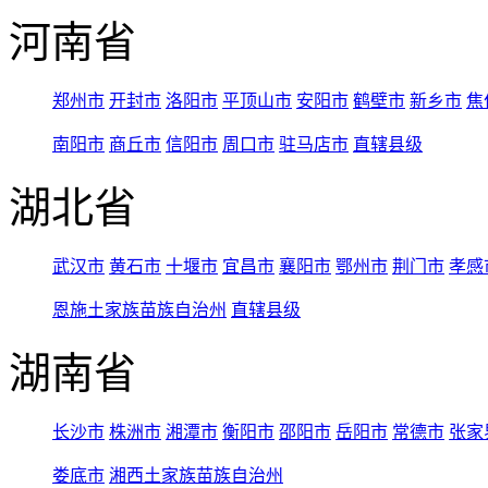
河南省
郑州市
开封市
洛阳市
平顶山市
安阳市
鹤壁市
新乡市
焦
南阳市
商丘市
信阳市
周口市
驻马店市
直辖县级
湖北省
武汉市
黄石市
十堰市
宜昌市
襄阳市
鄂州市
荆门市
孝感
恩施土家族苗族自治州
直辖县级
湖南省
长沙市
株洲市
湘潭市
衡阳市
邵阳市
岳阳市
常德市
张家
娄底市
湘西土家族苗族自治州