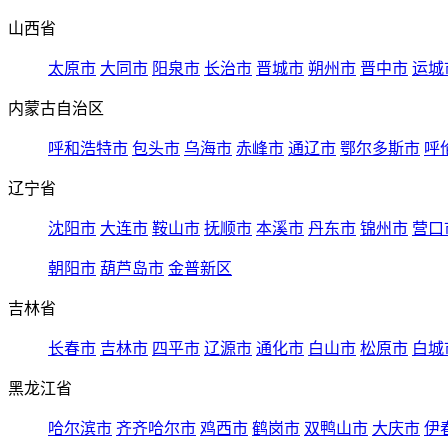
山西省
太原市
大同市
阳泉市
长治市
晋城市
朔州市
晋中市
运城
内蒙古自治区
呼和浩特市
包头市
乌海市
赤峰市
通辽市
鄂尔多斯市
呼
辽宁省
沈阳市
大连市
鞍山市
抚顺市
本溪市
丹东市
锦州市
营口
朝阳市
葫芦岛市
金普新区
吉林省
长春市
吉林市
四平市
辽源市
通化市
白山市
松原市
白城
黑龙江省
哈尔滨市
齐齐哈尔市
鸡西市
鹤岗市
双鸭山市
大庆市
伊