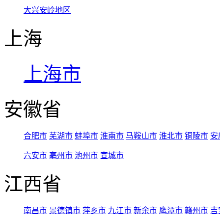
大兴安岭地区
上海
上海市
安徽省
合肥市
芜湖市
蚌埠市
淮南市
马鞍山市
淮北市
铜陵市
安
六安市
亳州市
池州市
宣城市
江西省
南昌市
景德镇市
萍乡市
九江市
新余市
鹰潭市
赣州市
吉