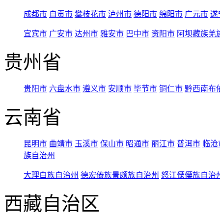
成都市
自贡市
攀枝花市
泸州市
德阳市
绵阳市
广元市
遂
宜宾市
广安市
达州市
雅安市
巴中市
资阳市
阿坝藏族羌
贵州省
贵阳市
六盘水市
遵义市
安顺市
毕节市
铜仁市
黔西南布
云南省
昆明市
曲靖市
玉溪市
保山市
昭通市
丽江市
普洱市
临沧
族自治州
大理白族自治州
德宏傣族景颇族自治州
怒江傈僳族自治
西藏自治区