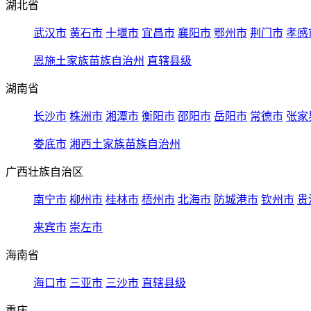
湖北省
武汉市
黄石市
十堰市
宜昌市
襄阳市
鄂州市
荆门市
孝感
恩施土家族苗族自治州
直辖县级
湖南省
长沙市
株洲市
湘潭市
衡阳市
邵阳市
岳阳市
常德市
张家
娄底市
湘西土家族苗族自治州
广西壮族自治区
南宁市
柳州市
桂林市
梧州市
北海市
防城港市
钦州市
贵
来宾市
崇左市
海南省
海口市
三亚市
三沙市
直辖县级
重庆