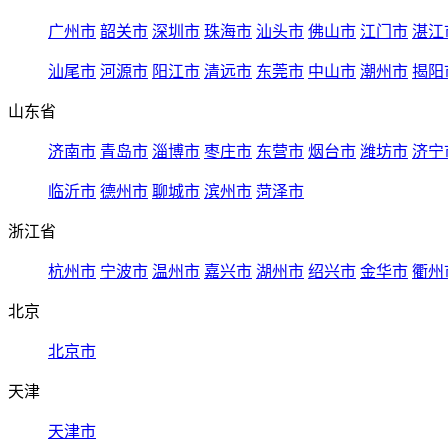
广州市
韶关市
深圳市
珠海市
汕头市
佛山市
江门市
湛江
汕尾市
河源市
阳江市
清远市
东莞市
中山市
潮州市
揭阳
山东省
济南市
青岛市
淄博市
枣庄市
东营市
烟台市
潍坊市
济宁
临沂市
德州市
聊城市
滨州市
菏泽市
浙江省
杭州市
宁波市
温州市
嘉兴市
湖州市
绍兴市
金华市
衢州
北京
北京市
天津
天津市