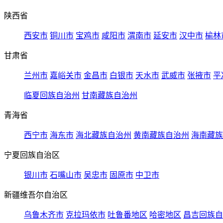
陕西省
西安市
铜川市
宝鸡市
咸阳市
渭南市
延安市
汉中市
榆林
甘肃省
兰州市
嘉峪关市
金昌市
白银市
天水市
武威市
张掖市
平
临夏回族自治州
甘南藏族自治州
青海省
西宁市
海东市
海北藏族自治州
黄南藏族自治州
海南藏族
宁夏回族自治区
银川市
石嘴山市
吴忠市
固原市
中卫市
新疆维吾尔自治区
乌鲁木齐市
克拉玛依市
吐鲁番地区
哈密地区
昌吉回族自