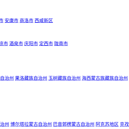
市
安康市
商洛市
西咸新区
凉市
酒泉市
庆阳市
定西市
陇南市
自治州
果洛藏族自治州
玉树藏族自治州
海西蒙古族藏族自治州
治州
博尔塔拉蒙古自治州
巴音郭楞蒙古自治州
阿克苏地区
克孜