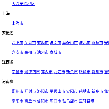
大兴安岭地区
上海
上海市
安徽省
合肥市
芜湖市
蚌埠市
淮南市
马鞍山市
淮北市
铜陵市
安
六安市
亳州市
池州市
宣城市
江西省
南昌市
景德镇市
萍乡市
九江市
新余市
鹰潭市
赣州市
吉
河南省
郑州市
开封市
洛阳市
平顶山市
安阳市
鹤壁市
新乡市
焦
南阳市
商丘市
信阳市
周口市
驻马店市
直辖县级