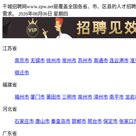
千城招聘网www.zpw.net是覆盖全国各省、市、区县的
需求。 2026年08月06日 星期四
江苏省
南京市
无锡市
徐州市
常州市
苏州市
南通市
连云港市
淮
宿迁市
福建省
福州市
厦门市
莆田市
三明市
泉州市
漳州市
南平市
龙岩
河北省
石家庄市
唐山市
秦皇岛市
邯郸市
邢台市
保定市
张家口
广东省