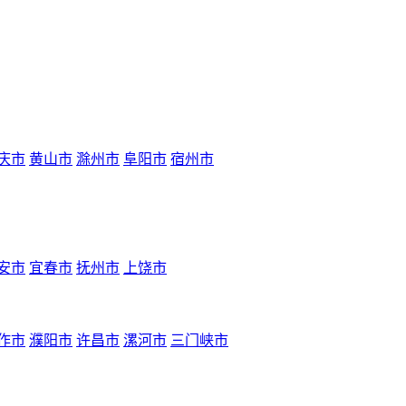
庆市
黄山市
滁州市
阜阳市
宿州市
安市
宜春市
抚州市
上饶市
作市
濮阳市
许昌市
漯河市
三门峡市