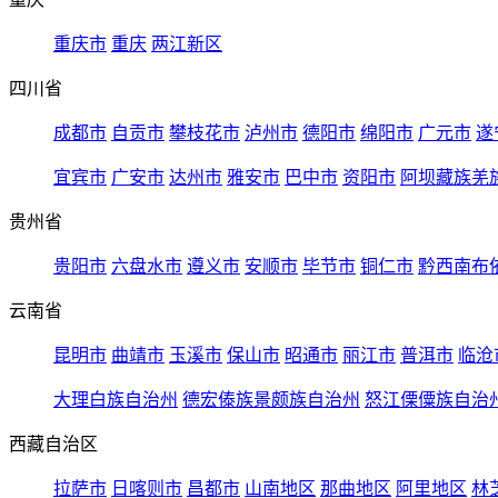
重庆市
重庆
两江新区
四川省
成都市
自贡市
攀枝花市
泸州市
德阳市
绵阳市
广元市
遂
宜宾市
广安市
达州市
雅安市
巴中市
资阳市
阿坝藏族羌
贵州省
贵阳市
六盘水市
遵义市
安顺市
毕节市
铜仁市
黔西南布
云南省
昆明市
曲靖市
玉溪市
保山市
昭通市
丽江市
普洱市
临沧
大理白族自治州
德宏傣族景颇族自治州
怒江傈僳族自治
西藏自治区
拉萨市
日喀则市
昌都市
山南地区
那曲地区
阿里地区
林