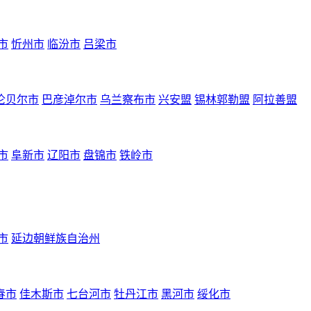
市
忻州市
临汾市
吕梁市
伦贝尔市
巴彦淖尔市
乌兰察布市
兴安盟
锡林郭勒盟
阿拉善盟
市
阜新市
辽阳市
盘锦市
铁岭市
市
延边朝鲜族自治州
春市
佳木斯市
七台河市
牡丹江市
黑河市
绥化市