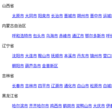
山西省
太原市
大同市
阳泉市
长治市
晋城市
朔州市
晋中市
运城
内蒙古自治区
呼和浩特市
包头市
乌海市
赤峰市
通辽市
鄂尔多斯市
呼
辽宁省
沈阳市
大连市
鞍山市
抚顺市
本溪市
丹东市
锦州市
营口
朝阳市
葫芦岛市
金普新区
吉林省
长春市
吉林市
四平市
辽源市
通化市
白山市
松原市
白城
黑龙江省
哈尔滨市
齐齐哈尔市
鸡西市
鹤岗市
双鸭山市
大庆市
伊