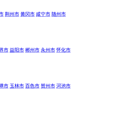
市
荆州市
黄冈市
咸宁市
随州市
界市
益阳市
郴州市
永州市
怀化市
港市
玉林市
百色市
贺州市
河池市