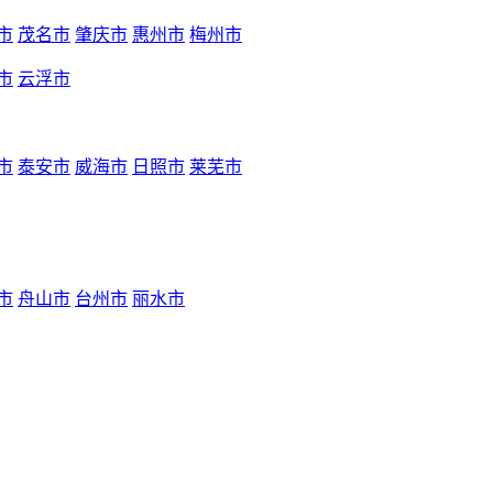
市
茂名市
肇庆市
惠州市
梅州市
市
云浮市
市
泰安市
威海市
日照市
莱芜市
市
舟山市
台州市
丽水市