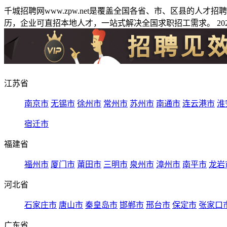
千城招聘网www.zpw.net是覆盖全国各省、市、区县的人
历，企业可直招本地人才，一站式解决全国求职招工需求。 2026
江苏省
南京市
无锡市
徐州市
常州市
苏州市
南通市
连云港市
淮
宿迁市
福建省
福州市
厦门市
莆田市
三明市
泉州市
漳州市
南平市
龙岩
河北省
石家庄市
唐山市
秦皇岛市
邯郸市
邢台市
保定市
张家口
广东省