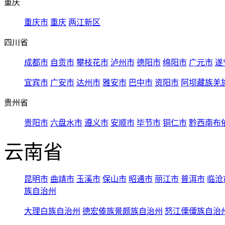
重庆
重庆市
重庆
两江新区
四川省
成都市
自贡市
攀枝花市
泸州市
德阳市
绵阳市
广元市
遂
宜宾市
广安市
达州市
雅安市
巴中市
资阳市
阿坝藏族羌
贵州省
贵阳市
六盘水市
遵义市
安顺市
毕节市
铜仁市
黔西南布
云南省
昆明市
曲靖市
玉溪市
保山市
昭通市
丽江市
普洱市
临沧
族自治州
大理白族自治州
德宏傣族景颇族自治州
怒江傈僳族自治