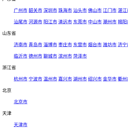
广州市
韶关市
深圳市
珠海市
汕头市
佛山市
江门市
湛江
汕尾市
河源市
阳江市
清远市
东莞市
中山市
潮州市
揭阳
山东省
济南市
青岛市
淄博市
枣庄市
东营市
烟台市
潍坊市
济宁
临沂市
德州市
聊城市
滨州市
菏泽市
浙江省
杭州市
宁波市
温州市
嘉兴市
湖州市
绍兴市
金华市
衢州
北京
北京市
天津
天津市