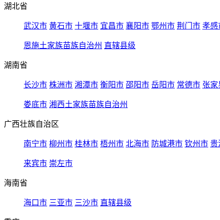
湖北省
武汉市
黄石市
十堰市
宜昌市
襄阳市
鄂州市
荆门市
孝感
恩施土家族苗族自治州
直辖县级
湖南省
长沙市
株洲市
湘潭市
衡阳市
邵阳市
岳阳市
常德市
张家
娄底市
湘西土家族苗族自治州
广西壮族自治区
南宁市
柳州市
桂林市
梧州市
北海市
防城港市
钦州市
贵
来宾市
崇左市
海南省
海口市
三亚市
三沙市
直辖县级