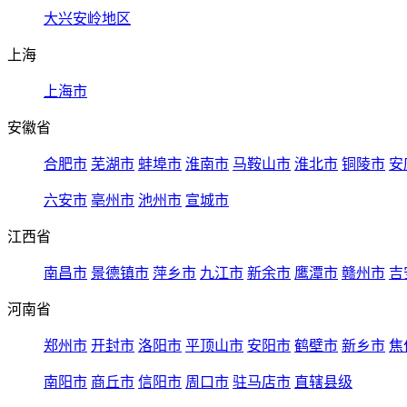
大兴安岭地区
上海
上海市
安徽省
合肥市
芜湖市
蚌埠市
淮南市
马鞍山市
淮北市
铜陵市
安
六安市
亳州市
池州市
宣城市
江西省
南昌市
景德镇市
萍乡市
九江市
新余市
鹰潭市
赣州市
吉
河南省
郑州市
开封市
洛阳市
平顶山市
安阳市
鹤壁市
新乡市
焦
南阳市
商丘市
信阳市
周口市
驻马店市
直辖县级