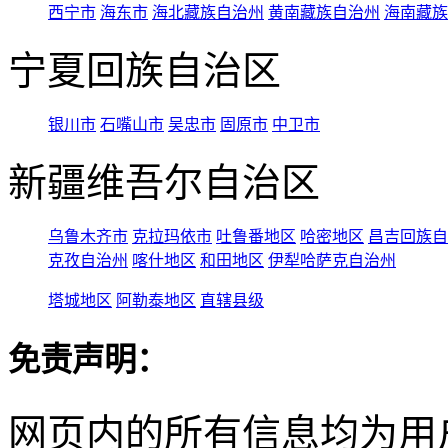
西宁市
海东市
海北藏族自治州
黄南藏族自治州
海南藏族
宁夏回族自治区
银川市
石嘴山市
吴忠市
固原市
中卫市
新疆维吾尔自治区
乌鲁木齐市
克拉玛依市
吐鲁番地区
哈密地区
昌吉回族自
克孜自治州
喀什地区
和田地区
伊犁哈萨克自治州
塔城地区
阿勒泰地区
直辖县级
免责声明：
网页内的所有信息均为用