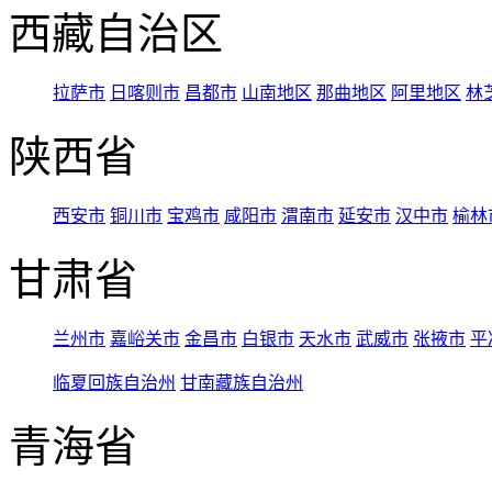
西藏自治区
拉萨市
日喀则市
昌都市
山南地区
那曲地区
阿里地区
林
陕西省
西安市
铜川市
宝鸡市
咸阳市
渭南市
延安市
汉中市
榆林
甘肃省
兰州市
嘉峪关市
金昌市
白银市
天水市
武威市
张掖市
平
临夏回族自治州
甘南藏族自治州
青海省