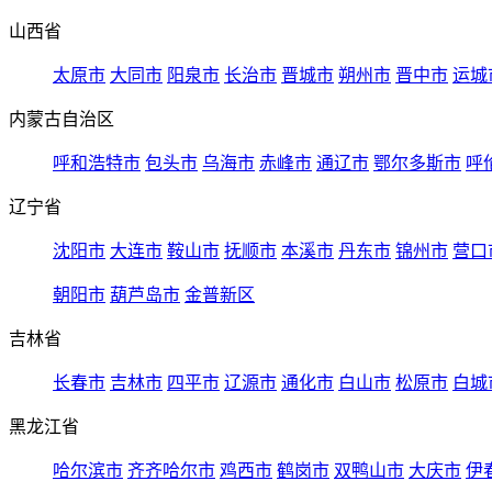
山西省
太原市
大同市
阳泉市
长治市
晋城市
朔州市
晋中市
运城
内蒙古自治区
呼和浩特市
包头市
乌海市
赤峰市
通辽市
鄂尔多斯市
呼
辽宁省
沈阳市
大连市
鞍山市
抚顺市
本溪市
丹东市
锦州市
营口
朝阳市
葫芦岛市
金普新区
吉林省
长春市
吉林市
四平市
辽源市
通化市
白山市
松原市
白城
黑龙江省
哈尔滨市
齐齐哈尔市
鸡西市
鹤岗市
双鸭山市
大庆市
伊